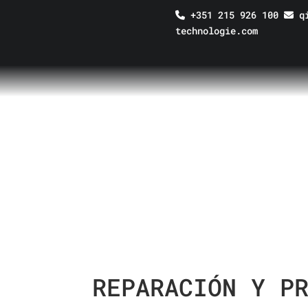
+351 215 926 100
qi
technologie.com
INICIAL
/
REPARACIÓN Y PROTECCIÓN SUBA
SELECCIONE EL PRO
REPARACIÓN Y P