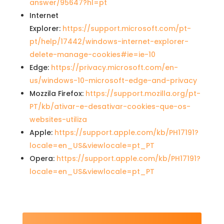
answer/95647?hl=pt
Internet
Explorer:
https://support.microsoft.com/pt-
pt/help/17442/windows-internet-explorer-
delete-manage-cookies#ie=ie-10
Edge:
https://privacy.microsoft.com/en-
us/windows-10-microsoft-edge-and-privacy
Mozzila Firefox:
https://support.mozilla.org/pt-
PT/kb/ativar-e-desativar-cookies-que-os-
websites-utiliza
Apple:
https://support.apple.com/kb/PH17191?
locale=en_US&viewlocale=pt_PT
Opera:
https://support.apple.com/kb/PH17191?
locale=en_US&viewlocale=pt_PT