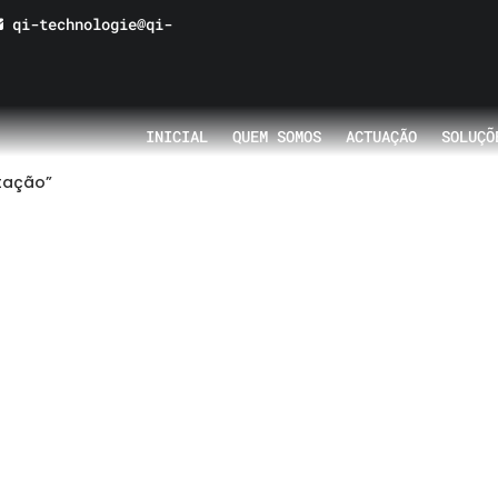
qi-technologie@qi-
INICIAL
QUEM SOMOS
ACTUAÇÃO
SOLUÇÕ
tação”