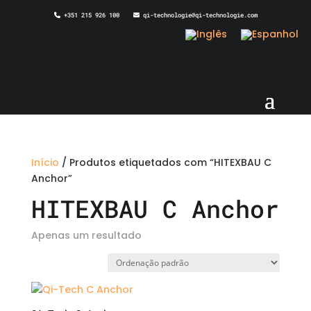
+351 215 926 100
qi-technologie@qi-technologie.com
Início
/ Produtos etiquetados com “HITEXBAU C
Anchor”
HITEXBAU C Anchor
Apenas um resultado