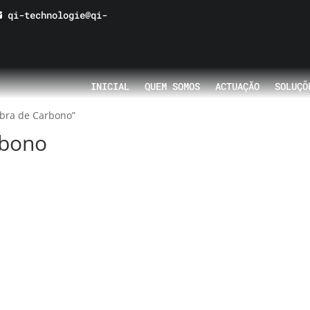
qi-technologie@qi-
INICIAL
QUEM SOMOS
ACTUAÇÃO
SOLUÇÕ
ibra de Carbono”
rbono