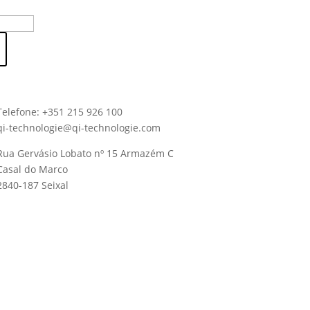
Telefone: +351 215 926 100
qi-technologie@qi-technologie.com
Rua Gervásio Lobato nº 15 Armazém C
Casal do Marco
2840-187 Seixal