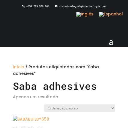
+351 215 926 100
qi-technologie@qi-technologie.com
Início
/ Produtos etiquetados com “Saba
adhesives”
Saba adhesives
Apenas um resultado