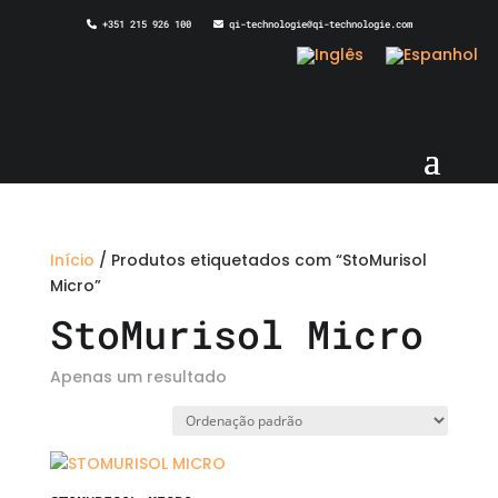
+351 215 926 100
qi-technologie@qi-technologie.com
Início
/ Produtos etiquetados com “StoMurisol
Micro”
StoMurisol Micro
Apenas um resultado