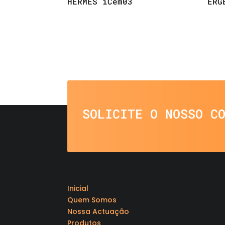
HERMES iCem03
ERG
SOLICITE O NOSSO C
Inicial
Quem Somos
Nossa Actuação
Produtos