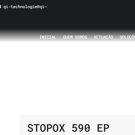
qi-technologie@qi-
INICIAL
QUEM SOMOS
ACTUAÇÃO
SOLUÇÕ
 E CIMENTÍCIOS
/ STOPOX 590 EP
TO
STOPOX 590 EP