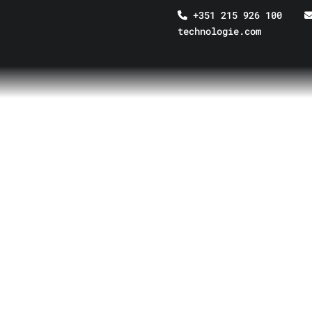
+351 215 926 100
technologie.com
INICIAL
/
PAVIMENTOS CONTÍNUOS DE RESINA
DETALHES DO PRODU