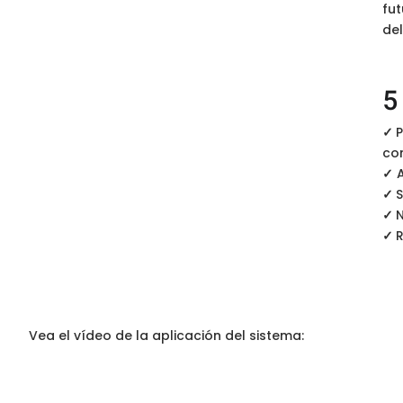
fut
de
5
✓
P
con
✓
✓
S
✓
N
✓
R
Vea el vídeo de la aplicación del sistema: