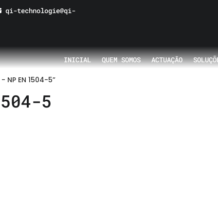
qi-technologie@qi-
INICIAL
QUEM SOMOS
ACTUAÇÃO
SOLUÇÕ
- NP EN 1504-5”
1504-5